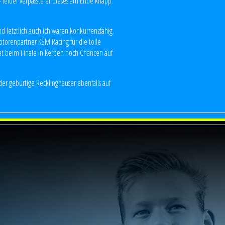
 – leider verpasste er dieses am Ende knapp.
d letztlich auch ich waren konkurrenzfähig.
orenpartner KSM Racing für die tolle
hat beim Finale in Kerpen noch Chancen auf
der gebürtige Recklinghäuser ebenfalls auf