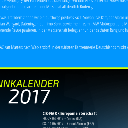
 die Verfolgung der Führenden auf. Über lange Zeit fuhr er als Dritter auf Podestkurs
Pokal geehrt und machte in der Meisterschaft deutlich Boden gut.
twas. Trotzdem ziehen wir ein durchweg positives Fazit. Sowohl das Kart, der Motor un
tian Wangard, Dateningenieur Timo Bonk, sowie mein Team RMW Motorsport und Mot
henende Revue passieren. In der Meisterschaft belegt er nun den sechsten Rang und 
AC Kart Masters nach Wackersdorf. In der stärksten Kartrennserie Deutschlands mischt 
CIK-FIA OK Europameisterschaft
20.-23.04.2017 – Sarno (ITA)
08.-11.06.2017 – Circuit Alonso (ESP)