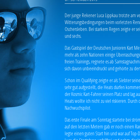
Der junge Rekener Luca Lippkau trotzte am
Witterungsbedingungen beim vorletzten Renne
Oschersleben. Bei starkem Regen zeigte er se
und sechs.
Das Gastspiel der Deutschen Junioren Kart Mei
mehr als zehn Nationen einige Überraschung
freien Trainings, regnete es ab Samstagnachmi
sich davon unbeeindruckt und gehörte zu de
Schon im Qualifying zeigte er als Siebter sein
sehr gut aufgestellt, die Heats dürfen kommen“
der Kosmic Kart-Fahrer seinen Platz und lag 
Heats wollte ich nicht zu viel riskieren. Dur
Nachwuchspilot.
Das erste Finale am Sonntag startete bei str
auf den letzten Metern gab er noch einen Ran
legte einen guten Start hin und war auf Top