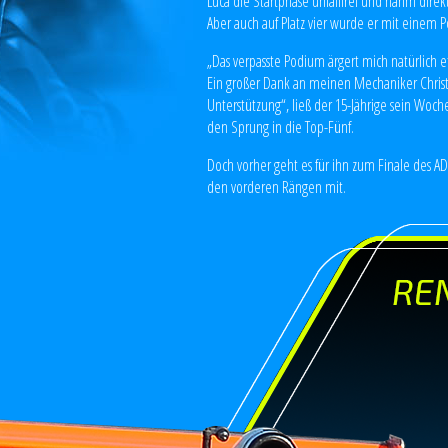
Luca die Startphase unfallfrei und nahm direkt
Aber auch auf Platz vier wurde er mit einem 
„Das verpasste Podium ärgert mich natürlich e
Ein großer Dank an meinen Mechaniker Chris
Unterstützung“, ließ der 15-Jährige sein Woc
den Sprung in die Top-Fünf.
Doch vorher geht es für ihn zum Finale des AD
den vorderen Rängen mit.