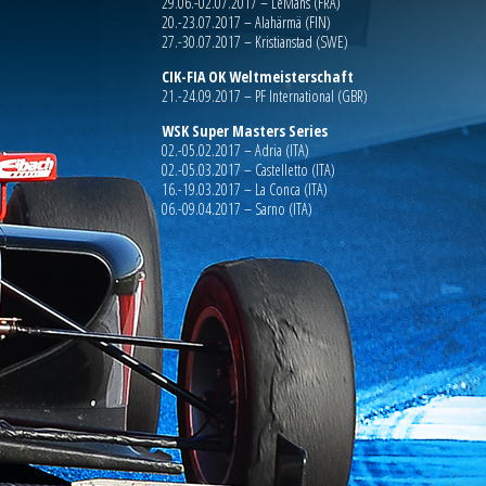
29.06.-02.07.2017 – LeMans (FRA)
20.-23.07.2017 – Alahärmä (FIN)
27.-30.07.2017 – Kristianstad (SWE)
CIK-FIA OK Weltmeisterschaft
21.-24.09.2017 – PF International (GBR)
WSK Super Masters Series
02.-05.02.2017 – Adria (ITA)
02.-05.03.2017 – Castelletto (ITA)
16.-19.03.2017 – La Conca (ITA)
06.-09.04.2017 – Sarno (ITA)