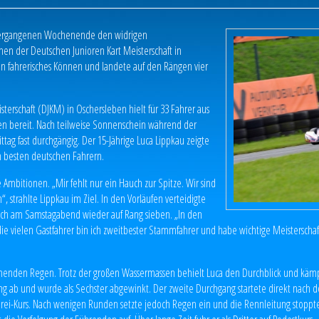
 vergangenen Wochenende den widrigen
n der Deutschen Junioren Kart Meisterschaft in
in fahrerisches Können und landete auf den Rängen vier
sterschaft (DJKM) in Oschersleben hielt für 33 Fahrer aus
en bereit. Nach teilweise Sonnenschein während der
ttag fast durchgängig. Der 15-Jährige Luca Lippkau zeigte
n besten deutschen Fahrern.
e Ambitionen. „Mir fehlt nur ein Hauch zur Spitze. Wir sind
, strahlte Lippkau im Ziel. In den Vorläufen verteidigte
auch am Samstagabend wieder auf Rang sieben. „In den
ch die vielen Gastfahrer bin ich zweitbester Stammfahrer und habe wichtige Meisterscha
ömenden Regen. Trotz der großen Wassermassen behielt Luca den Durchblick und kämpfte
g ab und wurde als Sechster abgewinkt. Der zweite Durchgang startete direkt nach de
-Drei-Kurs. Nach wenigen Runden setzte jedoch Regen ein und die Rennleitung stopp