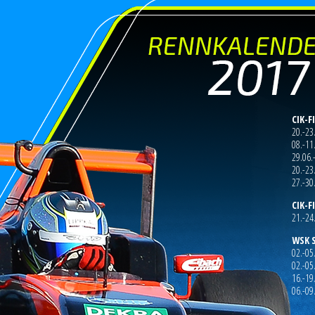
CIK-F
20.-23
08.-11
29.06.
20.-23
27.-30
CIK-F
21.-24
WSK S
02.-05
02.-05.
16.-19
06.-09