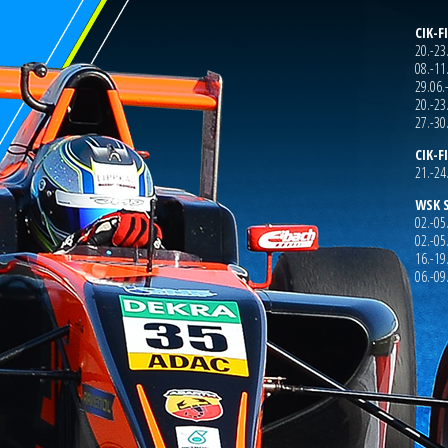
CIK-F
20.-23
08.-11
29.06.
20.-23
27.-30
CIK-F
21.-24
WSK S
02.-05
02.-05.
16.-19
06.-09